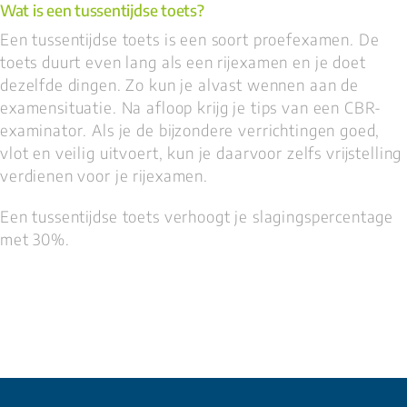
Wat is een tussentijdse toets?
Een tussentijdse toets is een soort proefexamen. De
toets duurt even lang als een rijexamen en je doet
dezelfde dingen. Zo kun je alvast wennen aan de
examensituatie. Na afloop krijg je tips van een CBR-
examinator. Als je de bijzondere verrichtingen goed,
vlot en veilig uitvoert, kun je daarvoor zelfs vrijstelling
verdienen voor je rijexamen.
Een tussentijdse toets verhoogt je slagingspercentage
met 30%.