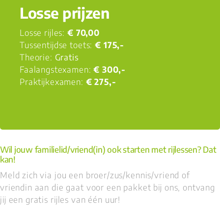
Losse prijzen
Losse rijles:
€ 70,00
Tussentijdse toets:
€ 175,-
Theorie:
Gratis
Faalangstexamen:
€ 300,-
Praktijkexamen:
€ 275,-
Wil jouw familielid/vriend(in) ook starten met rijlessen? Dat
kan!
Meld zich via jou een broer/zus/kennis/vriend of
vriendin aan die gaat voor een pakket bij ons, ontvang
jij een gratis rijles van één uur!